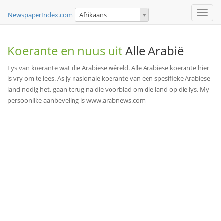
Toggle
NewspaperIndex.com
Afrikaans
naviga
Koerante en nuus uit
Alle Arabië
Lys van koerante wat die Arabiese wêreld. Alle Arabiese koerante hier
is vry om te lees. As jy nasionale koerante van een spesifieke Arabiese
land nodig het, gaan terug na die voorblad om die land op die lys. My
persoonlike aanbeveling is www.arabnews.com