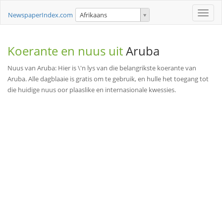
Toggle
NewspaperIndex.com
Afrikaans
naviga
Koerante en nuus uit
Aruba
Nuus van Aruba: Hier is \'n lys van die belangrikste koerante van
Aruba. Alle dagblaaie is gratis om te gebruik, en hulle het toegang tot
die huidige nuus oor plaaslike en internasionale kwessies.