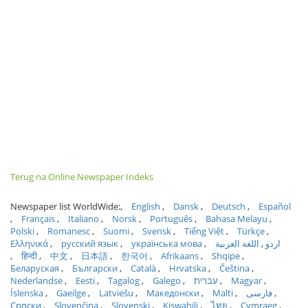
Terug na Online Newspaper Indeks
Newspaper list WorldWide:
English
Dansk
Deutsch
Español
Français
Italiano
Norsk
Português
Bahasa Melayu
Polski
Romanesc
Suomi
Svensk
Tiếng Việt
Türkçe
Ελληνικά
русский язык
українська мова
اللغة العربية
اردو
हिन्दी
中文
日本語
한국어
Afrikaans
Shqipe
Беларуская
Български
Català
Hrvatska
Čeština
Nederlandse
Eesti
Tagalog
Galego
עברית
Magyar
Íslenska
Gaeilge
Latviešu
Македонски
Malti
فارسی
Српски
Slovenčina
Slovenski
Kiswahili
ไทย
Cymraeg