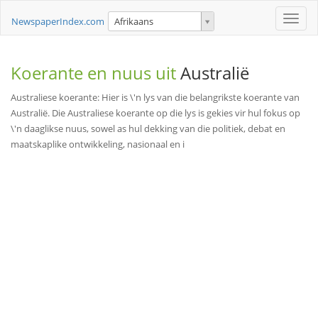
Toggle
NewspaperIndex.com
Afrikaans
naviga
Koerante en nuus uit
Australië
Australiese koerante: Hier is \'n lys van die belangrikste koerante van
Australië. Die Australiese koerante op die lys is gekies vir hul fokus op
\'n daaglikse nuus, sowel as hul dekking van die politiek, debat en
maatskaplike ontwikkeling, nasionaal en i