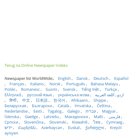
Terug na Online Newspaper Indeks
Newspaper list WorldWide:
English
Dansk
Deutsch
Español
Français
Italiano
Norsk
Português
Bahasa Melayu
Polski
Romanesc
Suomi
Svensk
Tiếng Việt
Türkçe
Ελληνικά
русский язык
українська мова
اللغة العربية
اردو
हिन्दी
中文
日本語
한국어
Afrikaans
Shqipe
Беларуская
Български
Català
Hrvatska
Čeština
Nederlandse
Eesti
Tagalog
Galego
עברית
Magyar
Íslenska
Gaeilge
Latviešu
Македонски
Malti
فارسی
Српски
Slovenčina
Slovenski
Kiswahili
ไทย
Cymraeg
ייִדיש
Հայերեն
Azərbaycan
Euskal
ქართული
Kreyòl
ayisyen