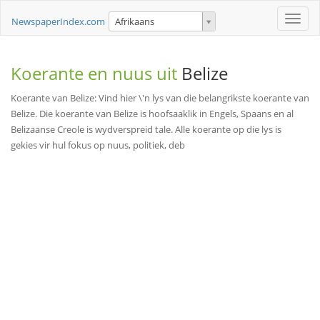
Toggle
NewspaperIndex.com
Afrikaans
naviga
Koerante en nuus uit
Belize
Koerante van Belize: Vind hier \'n lys van die belangrikste koerante van
Belize. Die koerante van Belize is hoofsaaklik in Engels, Spaans en al
Belizaanse Creole is wydverspreid tale. Alle koerante op die lys is
gekies vir hul fokus op nuus, politiek, deb