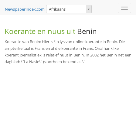
Toggle
NewspaperIndex.com
Afrikaans
naviga
Koerante en nuus uit
Benin
Koerante van Benin: Hier is \'n lys van online koerante in Benin. Die
amptelike taal is Frans en al die koerante in Frans. Onafhanklike
koerant joernalistiek is relatief nuut in Benin. In 2002 het Benin net een
dagblad: \"La Nasie\" (voorheen bekend as \"