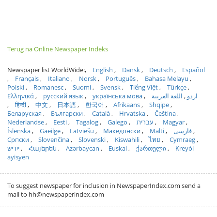
Terug na Online Newspaper Indeks
Newspaper list WorldWide:
English
Dansk
Deutsch
Español
Français
Italiano
Norsk
Português
Bahasa Melayu
Polski
Romanesc
Suomi
Svensk
Tiếng Việt
Türkçe
Ελληνικά
русский язык
українська мова
اللغة العربية
اردو
हिन्दी
中文
日本語
한국어
Afrikaans
Shqipe
Беларуская
Български
Català
Hrvatska
Čeština
Nederlandse
Eesti
Tagalog
Galego
עברית
Magyar
Íslenska
Gaeilge
Latviešu
Македонски
Malti
فارسی
Српски
Slovenčina
Slovenski
Kiswahili
ไทย
Cymraeg
ייִדיש
Հայերեն
Azərbaycan
Euskal
ქართული
Kreyòl
ayisyen
To suggest newspaper for inclusion in NewspaperIndex.com send a
mail to hh@newspaperindex.com