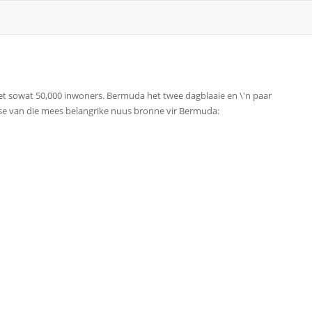
et sowat 50,000 inwoners. Bermuda het twee dagblaaie en \'n paar
euse van die mees belangrike nuus bronne vir Bermuda: