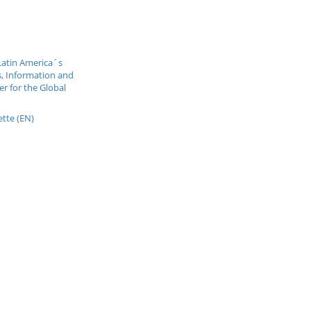
Latin America´s
, Information and
r for the Global
tte (EN)