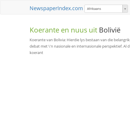
NewspaperIndex.com
Afrikaans
Koerante en nuus uit
Bolivië
Koerante van Bolivia: Hierdie lys bestaan van die belangrik
debat met \'n nasionale en internasionale perspektief. Al d
koerant