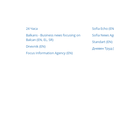
24 Часа
Sofia Echo (EN
Balkans - Business news focusing on
Sofia News Ag
Balcan (EN, EL, SR)
Standart (EN)
Dnevnik (EN)
Дневен Труд (
Focus Information Agency (EN)