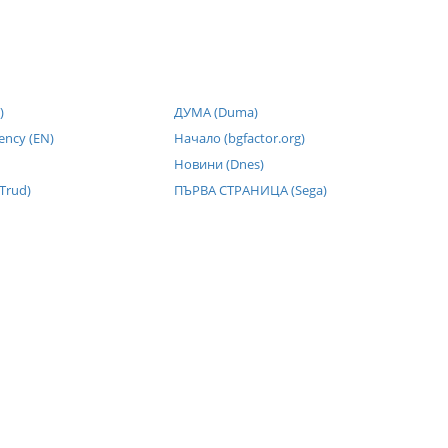
)
ДУМА (Duma)
ency (EN)
Начало (bgfactor.org)
Новини (Dnes)
Trud)
ПЪРВА СТРАНИЦА (Sega)