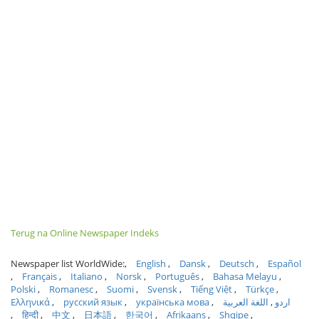
Terug na Online Newspaper Indeks
Newspaper list WorldWide:
English
Dansk
Deutsch
Español
Français
Italiano
Norsk
Português
Bahasa Melayu
Polski
Romanesc
Suomi
Svensk
Tiếng Việt
Türkçe
Ελληνικά
русский язык
українська мова
اللغة العربية
اردو
हिन्दी
中文
日本語
한국어
Afrikaans
Shqipe