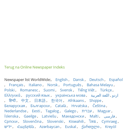
Terug na Online Newspaper Indeks
Newspaper list WorldWide:
English
Dansk
Deutsch
Español
Français
Italiano
Norsk
Português
Bahasa Melayu
Polski
Romanesc
Suomi
Svensk
Tiếng Việt
Türkçe
Ελληνικά
русский язык
українська мова
اللغة العربية
اردو
हिन्दी
中文
日本語
한국어
Afrikaans
Shqipe
Беларуская
Български
Català
Hrvatska
Čeština
Nederlandse
Eesti
Tagalog
Galego
עברית
Magyar
Íslenska
Gaeilge
Latviešu
Македонски
Malti
فارسی
Српски
Slovenčina
Slovenski
Kiswahili
ไทย
Cymraeg
ייִדיש
Հայերեն
Azərbaycan
Euskal
ქართული
Kreyòl