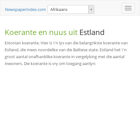
Toggle
NewspaperIndex.com
Afrikaans
naviga
Koerante en nuus uit
Estland
Estonian koerante. Hier is \'n lys van die belangrikste koerante van
Estland, die mees noordelike van die Baltiese state. Estland het \'n
groot aantal onafhanklike koerante in vergelyking met die aantal
inwoners. Die koerante is vry om toegang aanlyn: