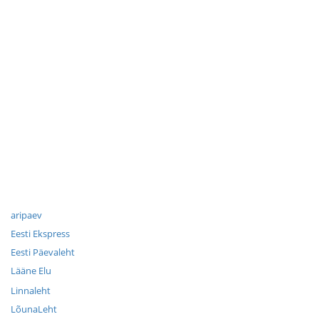
aripaev
Eesti Ekspress
Eesti Päevaleht
Lääne Elu
Linnaleht
LõunaLeht