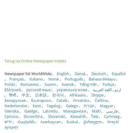
Terug na Online Newspaper Indeks
Newspaper list WorldWide:
English
Dansk
Deutsch
Español
Français
Italiano
Norsk
Português
Bahasa Melayu
Polski
Romanesc
Suomi
Svensk
Tiếng Việt
Türkçe
Ελληνικά
русский язык
українська мова
اللغة العربية
اردو
हिन्दी
中文
日本語
한국어
Afrikaans
Shqipe
Беларуская
Български
Català
Hrvatska
Čeština
Nederlandse
Eesti
Tagalog
Galego
עברית
Magyar
Íslenska
Gaeilge
Latviešu
Македонски
Malti
فارسی
Српски
Slovenčina
Slovenski
Kiswahili
ไทย
Cymraeg
ייִדיש
Հայերեն
Azərbaycan
Euskal
ქართული
Kreyòl
ayisyen