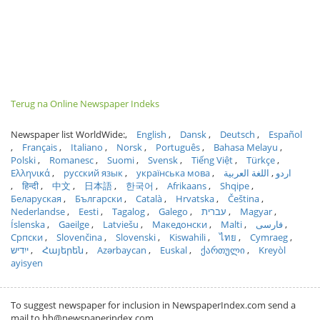
Terug na Online Newspaper Indeks
Newspaper list WorldWide:
English
Dansk
Deutsch
Español
Français
Italiano
Norsk
Português
Bahasa Melayu
Polski
Romanesc
Suomi
Svensk
Tiếng Việt
Türkçe
Ελληνικά
русский язык
українська мова
اللغة العربية
اردو
हिन्दी
中文
日本語
한국어
Afrikaans
Shqipe
Беларуская
Български
Català
Hrvatska
Čeština
Nederlandse
Eesti
Tagalog
Galego
עברית
Magyar
Íslenska
Gaeilge
Latviešu
Македонски
Malti
فارسی
Српски
Slovenčina
Slovenski
Kiswahili
ไทย
Cymraeg
ייִדיש
Հայերեն
Azərbaycan
Euskal
ქართული
Kreyòl
ayisyen
To suggest newspaper for inclusion in NewspaperIndex.com send a
mail to hh@newspaperindex.com