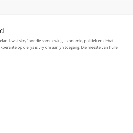
nd
ekeland, wat skryf oor die samelewing, ekonomie, politiek en debat
e koerante op die lys is vry om aanlyn toegang. Die meeste van hulle