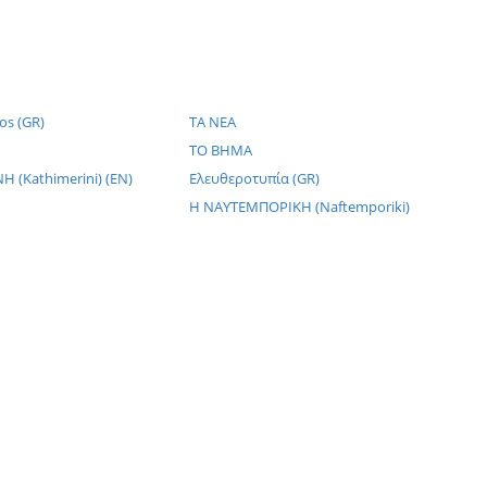
os (GR)
TA NEA
TO BHMA
 (Kathimerini) (EN)
Ελευθεροτυπία (GR)
Η NΑΥΤΕΜΠΟΡΙΚΗ (Naftemporiki)