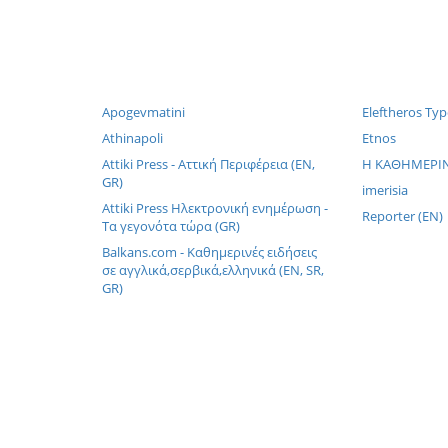
Apogevmatini
Eleftheros Typ
Athinapoli
Etnos
Attiki Press - Αττική Περιφέρεια (EN,
H KAΘHMEPINH
GR)
imerisia
Attiki Press Ηλεκτρονική ενημέρωση -
Reporter (EN)
Τα γεγονότα τώρα (GR)
Balkans.com - Καθημερινές ειδήσεις
σε αγγλικά,σερβικά,ελληνικά (EN, SR,
GR)