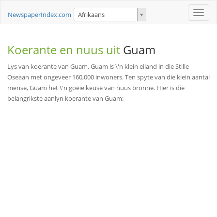
Toggle
NewspaperIndex.com
Afrikaans
naviga
Koerante en nuus uit
Guam
Lys van koerante van Guam. Guam is \'n klein eiland in die Stille
Oseaan met ongeveer 160,000 inwoners. Ten spyte van die klein aantal
mense, Guam het \'n goeie keuse van nuus bronne. Hier is die
belangrikste aanlyn koerante van Guam: