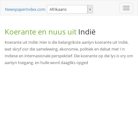
Toggle
NewspaperIndex.com
Afrikaans
naviga
Koerante en nuus uit
Indië
Koerante uit Indië: Hier is die belangrikste aanlyn koerante uit Indië,
wat skryf oor die samelewing, ekonomie, politiek en debat met \'n
Indiese en internasionale perspektief. Die koerante op die lys is vry om
aanlyn toegang, en hulle word daagliks opged