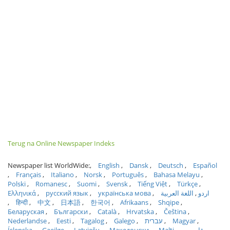
Terug na Online Newspaper Indeks
Newspaper list WorldWide:
English
Dansk
Deutsch
Español
Français
Italiano
Norsk
Português
Bahasa Melayu
Polski
Romanesc
Suomi
Svensk
Tiếng Việt
Türkçe
Ελληνικά
русский язык
українська мова
اللغة العربية
اردو
हिन्दी
中文
日本語
한국어
Afrikaans
Shqipe
Беларуская
Български
Català
Hrvatska
Čeština
Nederlandse
Eesti
Tagalog
Galego
עברית
Magyar