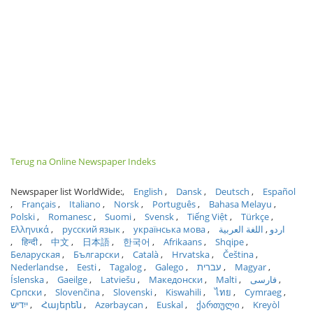
Terug na Online Newspaper Indeks
Newspaper list WorldWide:
English
Dansk
Deutsch
Español
Français
Italiano
Norsk
Português
Bahasa Melayu
Polski
Romanesc
Suomi
Svensk
Tiếng Việt
Türkçe
Ελληνικά
русский язык
українська мова
اللغة العربية
اردو
हिन्दी
中文
日本語
한국어
Afrikaans
Shqipe
Беларуская
Български
Català
Hrvatska
Čeština
Nederlandse
Eesti
Tagalog
Galego
עברית
Magyar
Íslenska
Gaeilge
Latviešu
Македонски
Malti
فارسی
Српски
Slovenčina
Slovenski
Kiswahili
ไทย
Cymraeg
ייִדיש
Հայերեն
Azərbaycan
Euskal
ქართული
Kreyòl