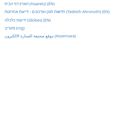
הארץ דף הבית (Haaretz) (EN)
חדשות תוכן ועדכונים - ידיעות אחרונות (Yedioth Ahronoth) (EN)
ידיעות כלכלה (Globes) (EN)
מעריב (nrg)
موقع صحيفة الصنارة الالكترون (Assennara)