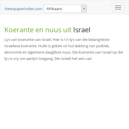
Toggle
NewspaperIndex.com
Afrikaans
naviga
Koerante en nuus uit
Israel
Lys van koerante van Israel. Hier is \'n lys van die belangrikste
Israeliese koerante. Hulle is gekies vir hul dekking van politiek,
ekonomie en algemene daaglikse nuus. Die koerante van Israel op die
lys is vry om aanlyn toegang. Die Israeli het een van