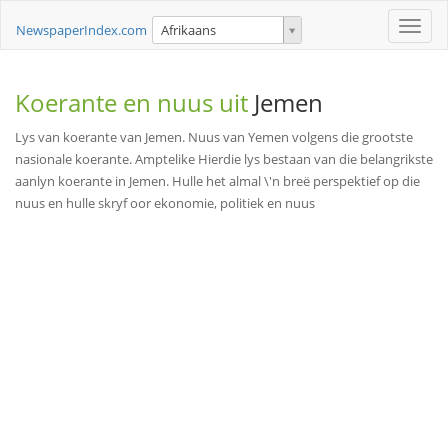
Toggle
NewspaperIndex.com
Afrikaans
naviga
Koerante en nuus uit
Jemen
Lys van koerante van Jemen. Nuus van Yemen volgens die grootste
nasionale koerante. Amptelike Hierdie lys bestaan van die belangrikste
aanlyn koerante in Jemen. Hulle het almal \'n breë perspektief op die
nuus en hulle skryf oor ekonomie, politiek en nuus