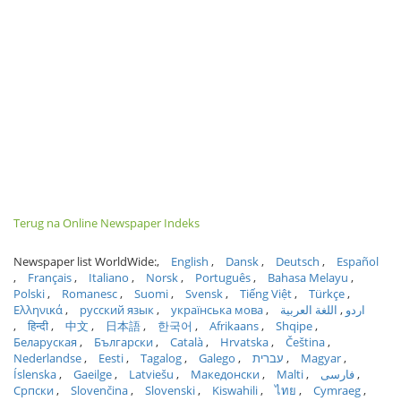
Terug na Online Newspaper Indeks
Newspaper list WorldWide:
English
Dansk
Deutsch
Español
Français
Italiano
Norsk
Português
Bahasa Melayu
Polski
Romanesc
Suomi
Svensk
Tiếng Việt
Türkçe
Ελληνικά
русский язык
українська мова
اللغة العربية
اردو
हिन्दी
中文
日本語
한국어
Afrikaans
Shqipe
Беларуская
Български
Català
Hrvatska
Čeština
Nederlandse
Eesti
Tagalog
Galego
עברית
Magyar
Íslenska
Gaeilge
Latviešu
Македонски
Malti
فارسی
Српски
Slovenčina
Slovenski
Kiswahili
ไทย
Cymraeg