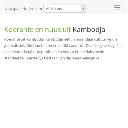
Toggle
NewspaperIndex.com
Afrikaans
naviga
Koerante en nuus uit
Kambodja
Koerante uit Kambodja: Kambodja het \'n lewendige kultuur vir die
joernalistiek. Die land het meer as 100 koerante. Daar is egter slegs \'n
paar word daagliks gepubliseer en het \'n hoë redaksionele
standaarde. Hierdie lys bestaan van die mees belangrike