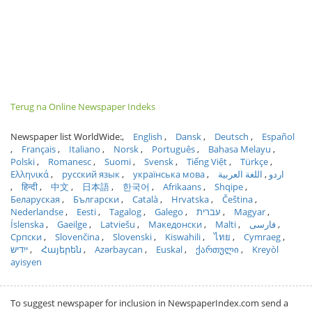
Terug na Online Newspaper Indeks
Newspaper list WorldWide:
English
Dansk
Deutsch
Español
Français
Italiano
Norsk
Português
Bahasa Melayu
Polski
Romanesc
Suomi
Svensk
Tiếng Việt
Türkçe
Ελληνικά
русский язык
українська мова
اللغة العربية
اردو
हिन्दी
中文
日本語
한국어
Afrikaans
Shqipe
Беларуская
Български
Català
Hrvatska
Čeština
Nederlandse
Eesti
Tagalog
Galego
עברית
Magyar
Íslenska
Gaeilge
Latviešu
Македонски
Malti
فارسی
Српски
Slovenčina
Slovenski
Kiswahili
ไทย
Cymraeg
ייִדיש
Հայերեն
Azərbaycan
Euskal
ქართული
Kreyòl
ayisyen
To suggest newspaper for inclusion in NewspaperIndex.com send a