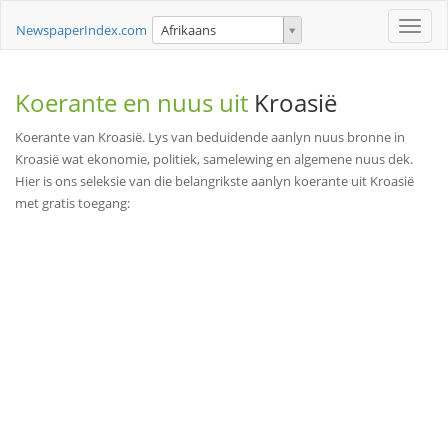
Toggle
NewspaperIndex.com
Afrikaans
naviga
Koerante en nuus uit
Kroasië
Koerante van Kroasië. Lys van beduidende aanlyn nuus bronne in
Kroasië wat ekonomie, politiek, samelewing en algemene nuus dek.
Hier is ons seleksie van die belangrikste aanlyn koerante uit Kroasië
met gratis toegang: