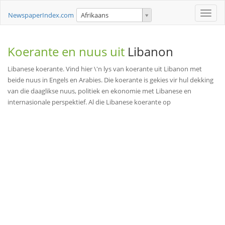
Toggle
NewspaperIndex.com
Afrikaans
naviga
Koerante en nuus uit
Libanon
Libanese koerante. Vind hier \'n lys van koerante uit Libanon met
beide nuus in Engels en Arabies. Die koerante is gekies vir hul dekking
van die daaglikse nuus, politiek en ekonomie met Libanese en
internasionale perspektief. Al die Libanese koerante op