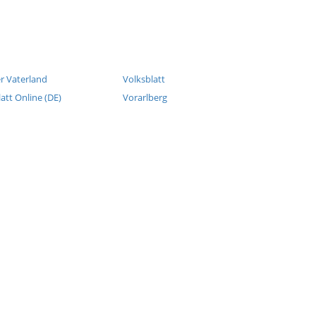
r Vaterland
Volksblatt
latt Online (DE)
Vorarlberg