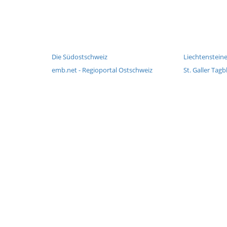
Die Südostschweiz
Liechtensteine
emb.net - Regioportal Ostschweiz
St. Galler Tagb