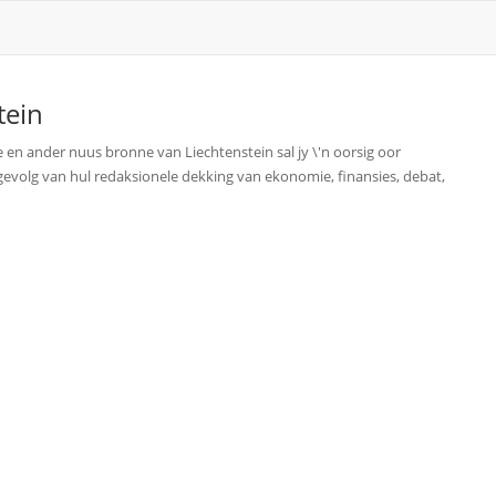
tein
e en ander nuus bronne van Liechtenstein sal jy \'n oorsig oor
s gevolg van hul redaksionele dekking van ekonomie, finansies, debat,