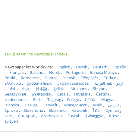
Terug na Online Newspaper Indeks
Newspaper list WorldWide:
English
Dansk
Deutsch
Español
Français
Italiano
Norsk
Português
Bahasa Melayu
Polski
Romanesc
Suomi
Svensk
Tiếng Việt
Türkçe
Ελληνικά
русский язык
українська мова
اللغة العربية
اردو
हिन्दी
中文
日本語
한국어
Afrikaans
Shqipe
Беларуская
Български
Català
Hrvatska
Čeština
Nederlandse
Eesti
Tagalog
Galego
עברית
Magyar
Íslenska
Gaeilge
Latviešu
Македонски
Malti
فارسی
Српски
Slovenčina
Slovenski
Kiswahili
ไทย
Cymraeg
ייִדיש
Հայերեն
Azərbaycan
Euskal
ქართული
Kreyòl
ayisyen