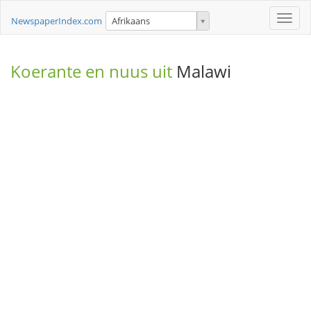
Toggle
NewspaperIndex.com
Afrikaans
naviga
Koerante en nuus uit
Malawi