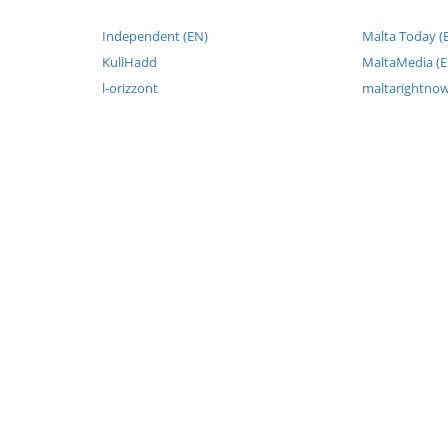
Independent (EN)
Malta Today (
KullHadd
MaltaMedia (E
l-orizzont
maltarightno