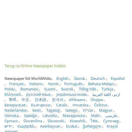
Terug na Online Newspaper Indeks
Newspaper list WorldWide:
English
Dansk
Deutsch
Español
Français
Italiano
Norsk
Português
Bahasa Melayu
Polski
Romanesc
Suomi
Svensk
Tiếng Việt
Türkçe
Ελληνικά
русский язык
українська мова
اللغة العربية
اردو
हिन्दी
中文
日本語
한국어
Afrikaans
Shqipe
Беларуская
Български
Català
Hrvatska
Čeština
Nederlandse
Eesti
Tagalog
Galego
עברית
Magyar
Íslenska
Gaeilge
Latviešu
Македонски
Malti
فارسی
Српски
Slovenčina
Slovenski
Kiswahili
ไทย
Cymraeg
ייִדיש
Հայերեն
Azərbaycan
Euskal
ქართული
Kreyòl
ayisyen