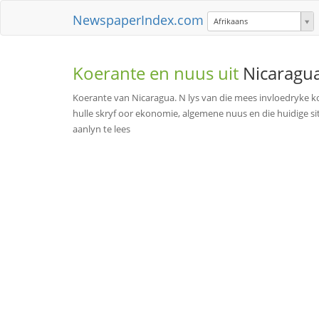
NewspaperIndex.com
Afrikaans
Koerante en nuus uit
Nicaragu
Koerante van Nicaragua. N lys van die mees invloedryke k
hulle skryf oor ekonomie, algemene nuus en die huidige sit
aanlyn te lees