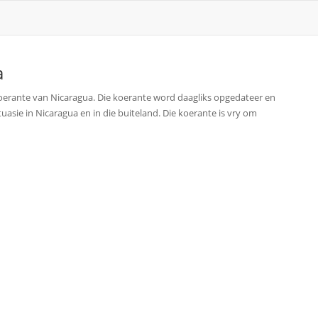
a
oerante van Nicaragua. Die koerante word daagliks opgedateer en
uasie in Nicaragua en in die buiteland. Die koerante is vry om