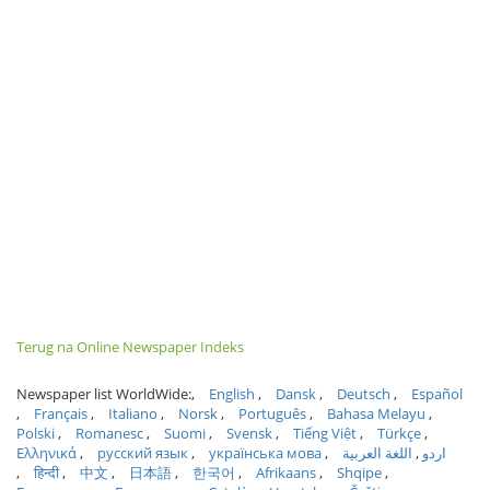
Terug na Online Newspaper Indeks
Newspaper list WorldWide:
English
Dansk
Deutsch
Español
Français
Italiano
Norsk
Português
Bahasa Melayu
Polski
Romanesc
Suomi
Svensk
Tiếng Việt
Türkçe
Ελληνικά
русский язык
українська мова
اللغة العربية
اردو
हिन्दी
中文
日本語
한국어
Afrikaans
Shqipe