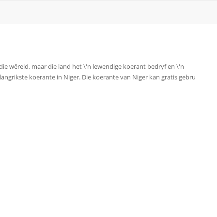
die wêreld, maar die land het \'n lewendige koerant bedryf en \'n
belangrikste koerante in Niger. Die koerante van Niger kan gratis gebru