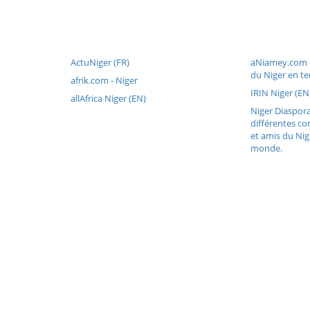
ActuNiger (FR)
aNiamey.com -
du Niger en te
afrik.com - Niger
IRIN Niger (EN
allAfrica Niger (EN)
Niger Diaspora 
différentes c
et amis du Nig
monde.