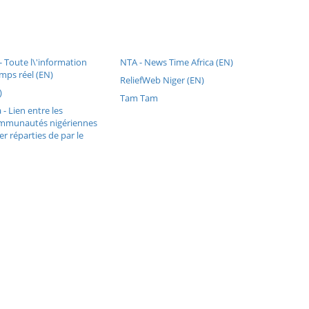
 Toute l\'information
NTA - News Time Africa (EN)
mps réel (EN)
ReliefWeb Niger (EN)
)
Tam Tam
- Lien entre les
ommunautés nigériennes
er réparties de par le