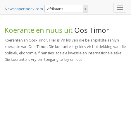
Toggle
NewspaperIndex.com
Afrikaans
naviga
Koerante en nuus uit
Oos-Timor
Koerante van Oos-Timor. Hier is \'n lys van die belangrikste aanlyn
koerante van Oos-Timor. Die koerante is gekies vir hul dekking van die
politiek, ekonomie, finansies, sosiale kwessie en internasionale sake.
Die koerante is vry om toegang te kry en lees