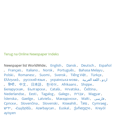
Terug na Online Newspaper Indeks
Newspaper list WorldWide:
English
Dansk
Deutsch
Español
Français
Italiano
Norsk
Português
Bahasa Melayu
Polski
Romanesc
Suomi
Svensk
Tiếng Việt
Türkçe
Ελληνικά
русский язык
українська мова
اللغة العربية
اردو
हिन्दी
中文
日本語
한국어
Afrikaans
Shqipe
Беларуская
Български
Català
Hrvatska
Čeština
Nederlandse
Eesti
Tagalog
Galego
עברית
Magyar
Íslenska
Gaeilge
Latviešu
Македонски
Malti
فارسی
Српски
Slovenčina
Slovenski
Kiswahili
ไทย
Cymraeg
ייִדיש
Հայերեն
Azərbaycan
Euskal
ქართული
Kreyòl
ayisyen