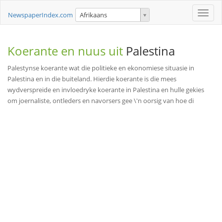
Toggle
NewspaperIndex.com
Afrikaans
naviga
Koerante en nuus uit
Palestina
Palestynse koerante wat die politieke en ekonomiese situasie in
Palestina en in die buiteland. Hierdie koerante is die mees
wydverspreide en invloedryke koerante in Palestina en hulle gekies
om joernaliste, ontleders en navorsers gee \'n oorsig van hoe di