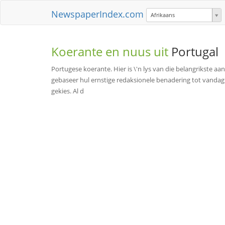
NewspaperIndex.com
Afrikaans
Koerante en nuus uit
Portugal
Portugese koerante. Hier is \'n lys van die belangrikste aa
gebaseer hul ernstige redaksionele benadering tot vandag s
gekies. Al d