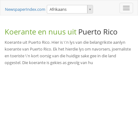
Toggle
NewspaperIndex.com
Afrikaans
naviga
Koerante en nuus uit
Puerto Rico
Koerante uit Puerto Rico. Hier is \'n lys van die belangrikste aanlyn
koerante van Puerto Rico. Ek het hierdie lys om navorsers, joernaliste
en toeriste \'n kort oorsig van die huidige sake gee in die land
opgestel. Die koerante is gekies as gevolg van hu