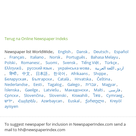
Terug na Online Newspaper Indeks
Newspaper list WorldWide:
English
Dansk
Deutsch
Español
Français
Italiano
Norsk
Português
Bahasa Melayu
Polski
Romanesc
Suomi
Svensk
Tiếng Việt
Türkçe
Ελληνικά
русский язык
українська мова
اللغة العربية
اردو
हिन्दी
中文
日本語
한국어
Afrikaans
Shqipe
Беларуская
Български
Català
Hrvatska
Čeština
Nederlandse
Eesti
Tagalog
Galego
עברית
Magyar
Íslenska
Gaeilge
Latviešu
Македонски
Malti
فارسی
Српски
Slovenčina
Slovenski
Kiswahili
ไทย
Cymraeg
ייִדיש
Հայերեն
Azərbaycan
Euskal
ქართული
Kreyòl
ayisyen
To suggest newspaper for inclusion in NewspaperIndex.com send a
mail to hh@newspaperindex.com