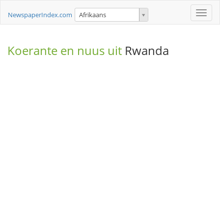
Toggle
NewspaperIndex.com
Afrikaans
naviga
Koerante en nuus uit
Rwanda