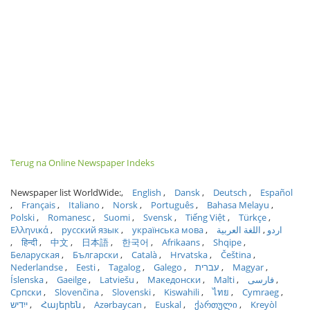
Terug na Online Newspaper Indeks
Newspaper list WorldWide:
English
Dansk
Deutsch
Español
Français
Italiano
Norsk
Português
Bahasa Melayu
Polski
Romanesc
Suomi
Svensk
Tiếng Việt
Türkçe
Ελληνικά
русский язык
українська мова
اللغة العربية
اردو
हिन्दी
中文
日本語
한국어
Afrikaans
Shqipe
Беларуская
Български
Català
Hrvatska
Čeština
Nederlandse
Eesti
Tagalog
Galego
עברית
Magyar
Íslenska
Gaeilge
Latviešu
Македонски
Malti
فارسی
Српски
Slovenčina
Slovenski
Kiswahili
ไทย
Cymraeg
ייִדיש
Հայերեն
Azərbaycan
Euskal
ქართული
Kreyòl