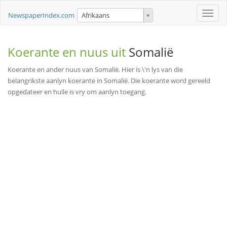
Toggle
NewspaperIndex.com
Afrikaans
naviga
Koerante en nuus uit
Somalië
Koerante en ander nuus van Somalië. Hier is \'n lys van die
belangrikste aanlyn koerante in Somalië. Die koerante word gereeld
opgedateer en hulle is vry om aanlyn toegang.