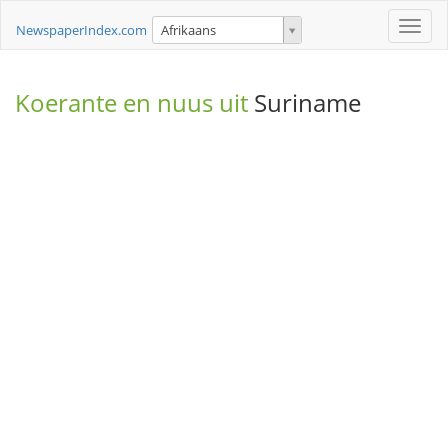
Toggle
NewspaperIndex.com
Afrikaans
naviga
Koerante en nuus uit
Suriname