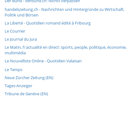
Der Bund - derbund.ch: Nichts verpassen
handelszeitung.ch - Nachrichten und Hintergründe zu Wirtschaft,
Politik und Börsen
La Liberté - Quotidien romand édité à Fribourg
Le Courrier
Le Journal du Jura
Le Matin, l\'actualité en direct: sports, people, politique, économie,
multimédia
Le Nouvelliste Online - Quotidien Valaisan
Le Temps
Neue Zürcher Zeitung (EN)
Tages-Anzeiger
Tribune de Genève (EN)