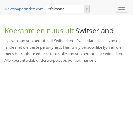
Toggle
NewspaperIndex.com
Afrikaans
naviga
Koerante en nuus uit
Switserland
Lys van aanlyn koerante uit Switserland. Switserland is een van die
lande met die beste persvryheid. Hier is my persoonlike lys van die
mees betroubare en betekenisvolle aanlyn koerante uit Switserland.
Alle koerante dek onderwerpe soos politiek, nasional