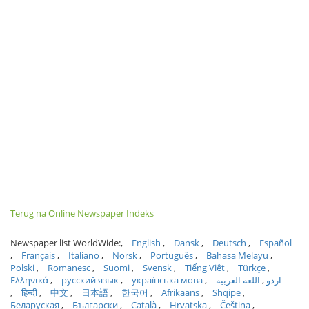
Terug na Online Newspaper Indeks
Newspaper list WorldWide:
English
Dansk
Deutsch
Español
Français
Italiano
Norsk
Português
Bahasa Melayu
Polski
Romanesc
Suomi
Svensk
Tiếng Việt
Türkçe
Ελληνικά
русский язык
українська мова
اللغة العربية
اردو
हिन्दी
中文
日本語
한국어
Afrikaans
Shqipe
Беларуская
Български
Català
Hrvatska
Čeština