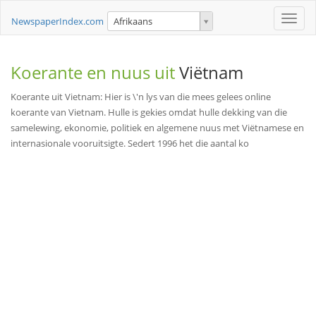
Toggle
NewspaperIndex.com
Afrikaans
naviga
Koerante en nuus uit
Viëtnam
Koerante uit Vietnam: Hier is \'n lys van die mees gelees online
koerante van Vietnam. Hulle is gekies omdat hulle dekking van die
samelewing, ekonomie, politiek en algemene nuus met Viëtnamese en
internasionale vooruitsigte. Sedert 1996 het die aantal ko