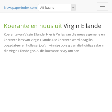
Toggle
NewspaperIndex.com
Afrikaans
naviga
Koerante en nuus uit
Virgin Eilande
Koerante van Virgin Eilande. Hier is \'n lys van die mees algemene en
koerante lees van Virgin Eilande. Die koerante word daagliks
opgedateer en hulle sal jou \'n vinnige oorsig van die huidige sake in
die Virgin Eilande gee. Al die koerante is vry om aan