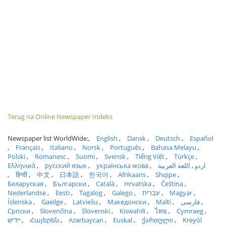
Terug na Online Newspaper Indeks
Newspaper list WorldWide:
English
Dansk
Deutsch
Español
Français
Italiano
Norsk
Português
Bahasa Melayu
Polski
Romanesc
Suomi
Svensk
Tiếng Việt
Türkçe
Ελληνικά
русский язык
українська мова
اللغة العربية
اردو
हिन्दी
中文
日本語
한국어
Afrikaans
Shqipe
Беларуская
Български
Català
Hrvatska
Čeština
Nederlandse
Eesti
Tagalog
Galego
עברית
Magyar
Íslenska
Gaeilge
Latviešu
Македонски
Malti
فارسی
Српски
Slovenčina
Slovenski
Kiswahili
ไทย
Cymraeg
ייִדיש
Հայերեն
Azərbaycan
Euskal
ქართული
Kreyòl