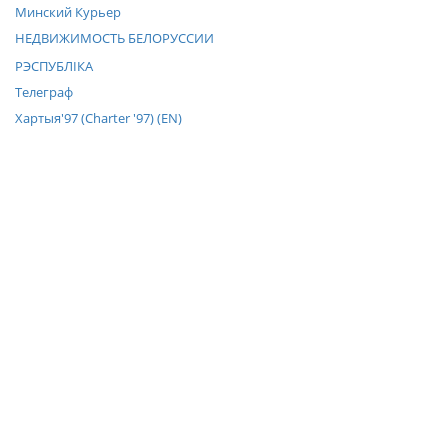
Минский Курьер
НЕДВИЖИМОСТЬ БЕЛОРУССИИ
РЭСПУБЛIКА
Телеграф
Хартыя'97 (Charter '97) (EN)