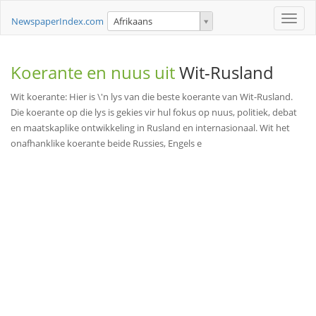
Toggle
NewspaperIndex.com
Afrikaans
naviga
Koerante en nuus uit
Wit-Rusland
Wit koerante: Hier is \'n lys van die beste koerante van Wit-Rusland.
Die koerante op die lys is gekies vir hul fokus op nuus, politiek, debat
en maatskaplike ontwikkeling in Rusland en internasionaal. Wit het
onafhanklike koerante beide Russies, Engels e