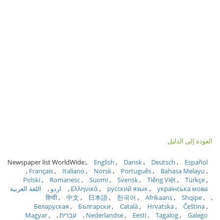
العودة إلى الدليل
Newspaper list WorldWide:
English
Dansk
Deutsch
Español
Français
Italiano
Norsk
Português
Bahasa Melayu
Polski
Romanesc
Suomi
Svensk
Tiếng Việt
Türkçe
українська мова
русский язык
Ελληνικά
اردو
اللغة العربية
हिन्दी
中文
日本語
한국어
Afrikaans
Shqipe
Беларуская
Български
Català
Hrvatska
Čeština
Galego
Tagalog
Eesti
Nederlandse
עברית
Magyar