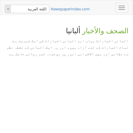
Toggle
NewspaperIndex.com
اللغة العربية
navigation
الصحف والأخبار
ألبانيا
البانی اخبارات: یہاں اہم البانی اخبارات کی ایک فہرست ہے.
تمام اخبارات کے لئے آزاد ہیں، اور وہ ایک البانی کے نقطہ نظر
سے مقامی اور بین الاقوامی امور پر موجودہ خبر رسائی حاصل ہے.