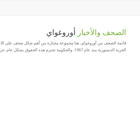
الصحف والأخبار
أوروغواي
قائمة الصحف من أوروغواي. هنا مجموعة مختارة من أهم شكل صحف على الانترن
الحرية الدستورية منذ عام 1967، والحكومة تحترم هذه الحقوق بشكل عام. حرية الصحافة في أوروجواي هي من بين أعلى المعدلات في القارة. و