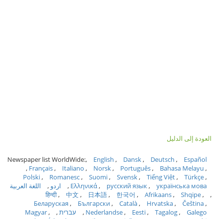
العودة إلى الدليل
Newspaper list WorldWide:
English
Dansk
Deutsch
Español
Français
Italiano
Norsk
Português
Bahasa Melayu
Polski
Romanesc
Suomi
Svensk
Tiếng Việt
Türkçe
українська мова
русский язык
Ελληνικά
اردو
اللغة العربية
हिन्दी
中文
日本語
한국어
Afrikaans
Shqipe
Беларуская
Български
Català
Hrvatska
Čeština
Galego
Tagalog
Eesti
Nederlandse
עברית
Magyar