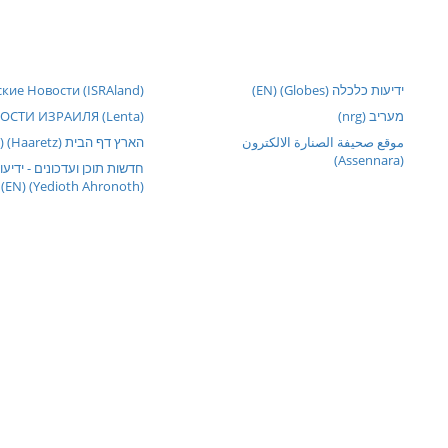
ידיעות כלכלה (Globes) (EN)
кие Новости (ISRAland)
מעריב (nrg)
ОСТИ ИЗРАИЛЯ (Lenta)
موقع صحيفة الصنارة الالكترون
הארץ דף הבית (Haaretz) (EN)
(Assennara)
חדשות תוכן ועדכונים - ידיע
(Yedioth Ahronoth) (EN)