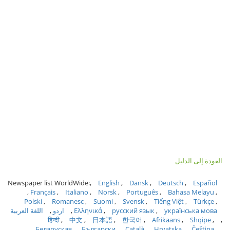
العودة إلى الدليل
Newspaper list WorldWide:
English
Dansk
Deutsch
Español
Français
Italiano
Norsk
Português
Bahasa Melayu
Polski
Romanesc
Suomi
Svensk
Tiếng Việt
Türkçe
українська мова
русский язык
Ελληνικά
اردو
اللغة العربية
हिन्दी
中文
日本語
한국어
Afrikaans
Shqipe
Беларуская
Български
Català
Hrvatska
Čeština