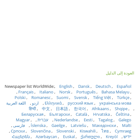
العودة إلى الدليل
Newspaper list WorldWide:
English
Dansk
Deutsch
Español
Français
Italiano
Norsk
Português
Bahasa Melayu
Polski
Romanesc
Suomi
Svensk
Tiếng Việt
Türkçe
українська мова
русский язык
Ελληνικά
اردو
اللغة العربية
हिन्दी
中文
日本語
한국어
Afrikaans
Shqipe
Беларуская
Български
Català
Hrvatska
Čeština
Galego
Tagalog
Eesti
Nederlandse
עברית
Magyar
Malti
Македонски
Latviešu
Gaeilge
Íslenska
فارسی
Српски
Slovenčina
Slovenski
Kiswahili
ไทย
Cymraeg
ייִדיש
Kreyòl
ქართული
Euskal
Azərbaycan
Հայերեն