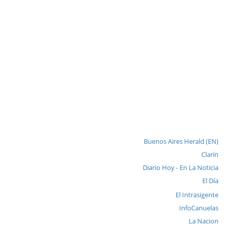
Buenos Aires Herald (EN)
Clarín
Diario Hoy - En La Noticia
El Día
El Intrasigente
InfoCanuelas
La Nacion