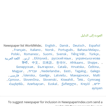
العودة إلى الدليل
Newspaper list WorldWide:
English
Dansk
Deutsch
Español
Français
Italiano
Norsk
Português
Bahasa Melayu
Polski
Romanesc
Suomi
Svensk
Tiếng Việt
Türkçe
українська мова
русский язык
Ελληνικά
اردو
اللغة العربية
हिन्दी
中文
日本語
한국어
Afrikaans
Shqipe
Беларуская
Български
Català
Hrvatska
Čeština
Galego
Tagalog
Eesti
Nederlandse
עברית
Magyar
Malti
Македонски
Latviešu
Gaeilge
Íslenska
فارسی
Српски
Slovenčina
Slovenski
Kiswahili
ไทย
Cymraeg
ייִדיש
Kreyòl
ქართული
Euskal
Azərbaycan
Հայերեն
ayisyen
To suggest newspaper for inclusion in NewspaperIndex.com send a