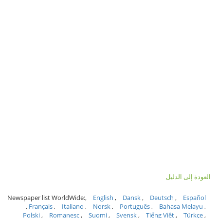
العودة إلى الدليل
Newspaper list WorldWide:
English
Dansk
Deutsch
Español
Français
Italiano
Norsk
Português
Bahasa Melayu
Polski
Romanesc
Suomi
Svensk
Tiếng Việt
Türkçe