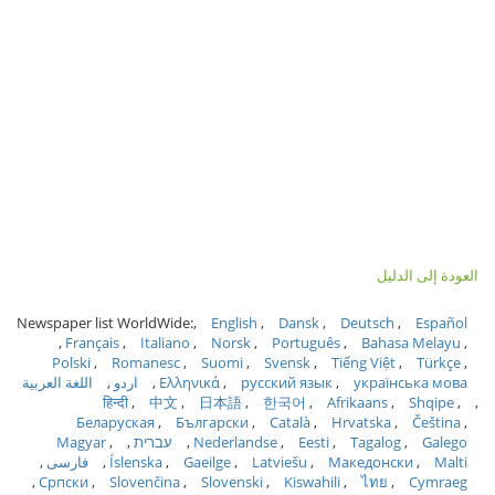
العودة إلى الدليل
Newspaper list WorldWide:
English
Dansk
Deutsch
Español
Français
Italiano
Norsk
Português
Bahasa Melayu
Polski
Romanesc
Suomi
Svensk
Tiếng Việt
Türkçe
українська мова
русский язык
Ελληνικά
اردو
اللغة العربية
हिन्दी
中文
日本語
한국어
Afrikaans
Shqipe
Беларуская
Български
Català
Hrvatska
Čeština
Galego
Tagalog
Eesti
Nederlandse
עברית
Magyar
Malti
Македонски
Latviešu
Gaeilge
Íslenska
فارسی
Српски
Slovenčina
Slovenski
Kiswahili
ไทย
Cymraeg