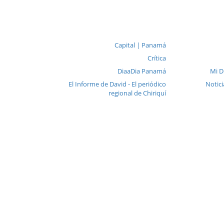
Capital | Panamá
Crítica
DiaaDia Panamá
Mi D
El Informe de David - El periódico
Notici
regional de Chiriquí