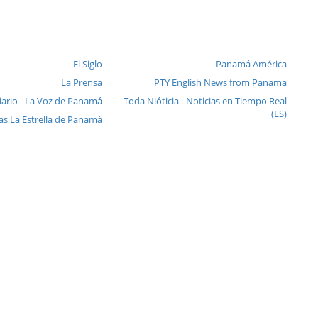
El Siglo
Panamá América
La Prensa
PTY English News from Panama
iario - La Voz de Panamá
Toda Nióticia - Noticias en Tiempo Real
(ES)
as La Estrella de Panamá