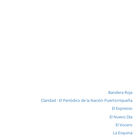
Bandera Roja
Claridad - El Periódico de la Nación Puertorriqueña
El Expresso
El Nuevo Día
El Vocero
La Esquina