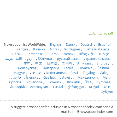
العودة إلى الدليل
Newspaper list WorldWide:
English
Dansk
Deutsch
Español
Français
Italiano
Norsk
Português
Bahasa Melayu
Polski
Romanesc
Suomi
Svensk
Tiếng Việt
Türkçe
українська мова
русский язык
Ελληνικά
اردو
اللغة العربية
हिन्दी
中文
日本語
한국어
Afrikaans
Shqipe
Беларуская
Български
Català
Hrvatska
Čeština
Galego
Tagalog
Eesti
Nederlandse
עברית
Magyar
Malti
Македонски
Latviešu
Gaeilge
Íslenska
فارسی
Српски
Slovenčina
Slovenski
Kiswahili
ไทย
Cymraeg
ייִדיש
Kreyòl
ქართული
Euskal
Azərbaycan
Հայերեն
ayisyen
To suggest newspaper for inclusion in NewspaperIndex.com send a
mail to hh@newspaperindex.com